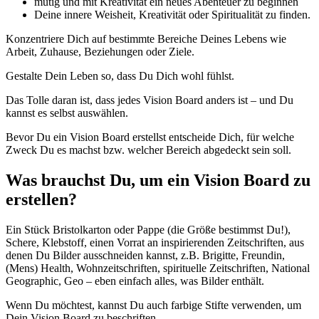
mutig und mit Kreativität ein neues Abenteuer zu beginnen
Deine innere Weisheit, Kreativität oder Spiritualität zu finden.
Konzentriere Dich auf bestimmte Bereiche Deines Lebens wie
Arbeit, Zuhause, Beziehungen oder Ziele.
Gestalte Dein Leben so, dass Du Dich wohl fühlst.
Das Tolle daran ist, dass jedes Vision Board anders ist – und Du
kannst es selbst auswählen.
Bevor Du ein Vision Board erstellst entscheide Dich, für welche
Zweck Du es machst bzw. welcher Bereich abgedeckt sein soll.
Was brauchst Du, um ein Vision Board zu
erstellen?
Ein Stück Bristolkarton oder Pappe (die Größe bestimmst Du!),
Schere, Klebstoff, einen Vorrat an inspirierenden Zeitschriften, aus
denen Du Bilder ausschneiden kannst, z.B. Brigitte, Freundin,
(Mens) Health, Wohnzeitschriften, spirituelle Zeitschriften, National
Geographic, Geo – eben einfach alles, was Bilder enthält.
Wenn Du möchtest, kannst Du auch farbige Stifte verwenden, um
Dein Vision Board zu beschriften.